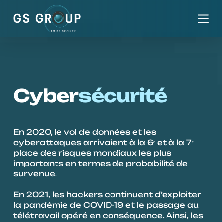
P
a
s
s
e
r
a
Cyber
sécurité
u
c
o
En 2020, le vol de données et les 
n
cyberattaques arrivaient à la 6ᵉ et à la 7ᵉ 
t
place des risques mondiaux les plus 
importants en termes de probabilité de 
e
survenue. 
n
u
En 2021, les hackers continuent d’exploiter 
la pandémie de COVID-19 et le passage au 
télétravail opéré en conséquence. Ainsi, les 